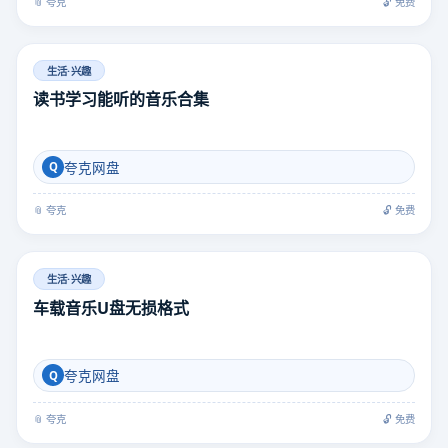
📎 夸克
🔓 免费
生活·兴趣
读书学习能听的音乐合集
夸克网盘
Q
📎 夸克
🔓 免费
生活·兴趣
车载音乐U盘无损格式
夸克网盘
Q
📎 夸克
🔓 免费