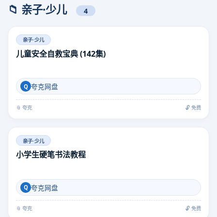
📁 亲子·少儿
4
亲子·少儿
儿童安全自救宝典 (142集)
夸克网盘
Q
📎 夸克
🔓 免费
亲子·少儿
小学生硬笔书法教程
夸克网盘
Q
📎 夸克
🔓 免费