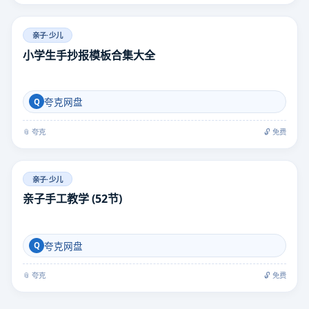
亲子·少儿
小学生手抄报模板合集大全
夸克网盘
Q
📎 夸克
🔓 免费
亲子·少儿
亲子手工教学 (52节)
夸克网盘
Q
📎 夸克
🔓 免费