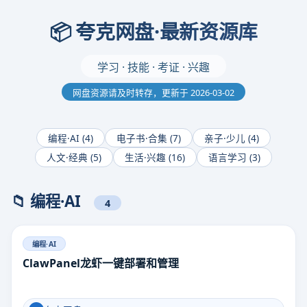
📦 夸克网盘·最新资源库
学习 · 技能 · 考证 · 兴趣
网盘资源请及时转存，更新于 2026-03-02
编程·AI (4)
电子书·合集 (7)
亲子·少儿 (4)
人文·经典 (5)
生活·兴趣 (16)
语言学习 (3)
📁 编程·AI
4
编程·AI
ClawPanel龙虾一键部署和管理