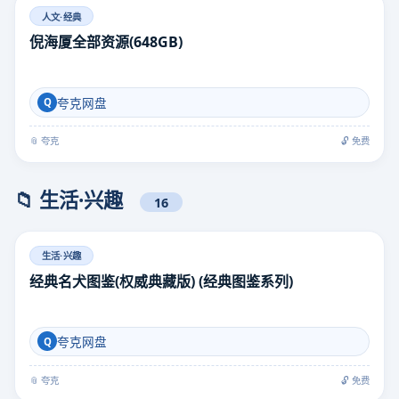
人文·经典
倪海厦全部资源(648GB)
夸克网盘
Q
📎 夸克
🔓 免费
📁 生活·兴趣
16
生活·兴趣
经典名犬图鉴(权威典藏版) (经典图鉴系列)
夸克网盘
Q
📎 夸克
🔓 免费