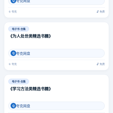
夸克网盘
Q
📎 夸克
🔓 免费
电子书·合集
《为人处世类精选书籍》
夸克网盘
Q
📎 夸克
🔓 免费
电子书·合集
《学习方法类精选书籍》
夸克网盘
Q