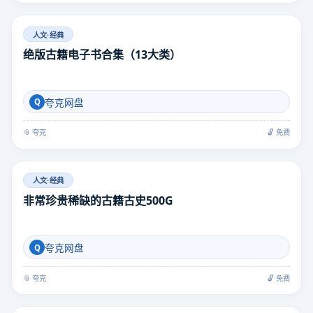
人文·经典
绝版古籍电子书合集（13大类）
夸克网盘
Q
📎 夸克
🔓 免费
人文·经典
非常珍贵稀缺的古籍古史500G
夸克网盘
Q
📎 夸克
🔓 免费